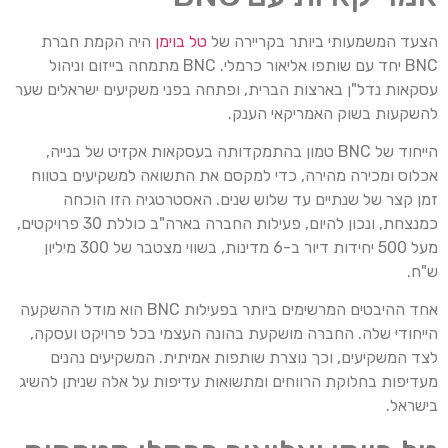
הצעד המשמעותי ביותר בקריירה של
טל בוימן
היה הקמת חברת
BNC יחד עם שותפו אליאור כרמלי. BNC מתמחה בייזום וניהול
עסקאות נדל"ן בארצות הברית, ופתחה בפני משקיעים ישראלים שער
להשקעות בשוק האמריקאי הענק.
הייחוד של BNC טמון בהתמקדותה בעסקאות אקזיט של בנייה,
אכלוס ומכירה מהירה, כדי למקסם את התשואה למשקיעים בטווח
זמן קצר של שנתיים עד שלוש שנים. האסטרטגיה הזו הוכחה
כמנצחת, ונכון להיום, פעילות החברה בארה"ב כוללת 30 פרויקטים,
מעל 500 יחידות דיור ב-6 מדינות, בשווי מצטבר של 300 מיליון
ש"ח.
אחד ההיבטים המרשימים ביותר בפעילות BNC הוא מודל ההשקעה
הייחודי שלה. החברה מושקעת בהונה העצמי בכל פרויקט ועסקה,
לצד המשקיעים, וכך נוצרת שותפות אמיתית. המשקיעים נהנים
מעדיפות בחלוקת הרווחים ומתשואות עדיפות על אלה שניתן להשיג
בישראל.