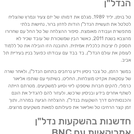
הנדל"ן
טל בוימן, יליד 1989, מגלם את דמותו של יזם צעיר ונמרץ שהצליח
לטלטל את תעשיית הנדל"ן הודות לחזון ברור, נחישות בלתי
מתפשרת ועבודה מאומצת. סיפור ההצלחה של טל החל עם שחרורו
מהצבא בשנת 2011, כאשר הבין שמשכורת של עובד שכיר לא
תספק לו יציבות כלכלית אמיתית. התובנה הזו הובילה את טל ללמוד
לעומק את עולם הנדל"ן, בד בבד עם עבודתו כפועל בניין בעיריית תל
אביב.
במשך הזמן, טל צבר ניסיון וידע נרחבים בתחום הנדל"ן, ולאחר שורה
של עסקאות אקזיט מוצלחות, החליט, בשיתוף עם שותפו אליאור
כרמלי, להקים חברות שיספקו ליווי וסיוע למשקיעים. מטרתם הייתה
לשתף אחרים בידע ובניסיון שרכשו, ולעזור להם להגדיל את הונם
והכנסותיהם דרך השקעות בנדל"ן. ההצלחה הגיעה במהרה, ותוך
זמן קצר הרחיבו טל ואליאור את פעילותם למאות משקיעים מרוצים.
חדשנות בהשקעות נדל"ן
אמריקאיות עם BNC