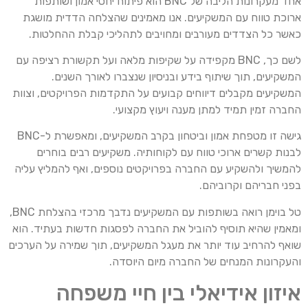
אחד מעקרונות הליבה של BNC הוא פיתוח יחסי אמון ושותפות
ארוכת טווח עם המשקיעים. אנו מאמינים שהצלחה הדדית מושגת
כאשר כל הצדדים מעורבים ומחויבים לתהליכי קבלת ההחלטות.
לשם כך, BNC מקפידה על שקיפות מלאה ועל תקשורת רציפה עם
המשקיעים, תוך שיתוף בידע ובניסיון שנצברו לאורך השנים.
המשקיעים מקבלים דיווחים קבועים על התקדמות הפרויקטים, וצוות
החברה זמין תמיד למתן מענה ויעוץ מקצועי.
גישה זו מטפחת אמון וביטחון בקרב המשקיעים, ומאפשרת ל-BNC
לבנות קשרים ארוכי טווח עם לקוחותיה. משקיעים רבים בוחרים
להמשיך ולהשקיע עם החברה בפרויקטים נוספים, ואף להמליץ עליה
בפני חבריהם וקרוביהם.
טל בוימן רואה בשותפות עם המשקיעים נדבך מרכזי בהצלחת BNC,
ומאמין שהיא תוסיף להוביל את החברה לפסגות חדשות בעתיד. הוא
שואף להרחיב עוד יותר את מעגל המשקיעים, תוך שמירה על הערכים
והעקרונות המנחים של החברה מיום היוסדה.
איזון אידיאלי בין חיי משפחה