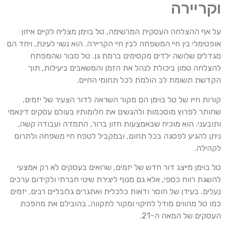
וקריירה
על אף ההצלחה העסקית המרשימה, טל בוימן מצליח לקיים איזון
אופטימלי בין חיי המשפחה לבין חיי הקריירה. הוא נשוי לעינת, ויחד הם
מגדלים שלושה ילדים מקסימים ברמת גן. טל סבור שהמפתח
להצלחה טמון ביכולת לנהל את הזמן והמשאבים ביעילות, תוך
הקדשת תשומת לב הולמת לכל תחומי החיים.
קורות חייו של טל בוימן הם מקור השראה לדור הצעיר של יזמים,
שחותר לפרוץ מוסכמות ולהגשים את חלומותיו בעולם עסקים דינאמי
ותובעני. הוא מוכיח שבאמצעות חזון ברור, התמדה ועבודה קשה,
ניתן להגיע לפסגה בכל תחום, ובמקביל לטפח חיי משפחה ולתרום
לקהילה.
טל בוימן מייצג דור חדש של יזמים, שרואים בעסקים לא רק אמצעי
להשגת רווח כספי, אלא גם מנוף ליצירת שינוי חברתי ולקידום ערכים
נעלים. בעידן של חוסר ודאות כלכלית ואתגרים גלובליים רבים, יזמים
כמו טל מהווים מודל לחיקוי ומקור לתקווה, בהובילם את מהפכת
העסקים של המאה ה-21.